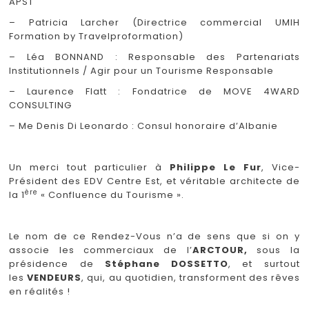
APST
– Patricia Larcher (Directrice commercial UMIH
Formation by Travelproformation)
– Léa BONNAND : Responsable des Partenariats
Institutionnels / Agir pour un Tourisme Responsable
– Laurence Flatt : Fondatrice de MOVE 4WARD
CONSULTING
– Me Denis Di Leonardo : Consul honoraire d’Albanie
Un merci tout particulier à
Philippe Le Fur
, Vice-
Président des EDV Centre Est, et véritable architecte de
ère
la 1
« Confluence du Tourisme ».
Le nom de ce Rendez-Vous n’a de sens que si on y
associe les commerciaux de l’
ARCTOUR,
sous la
présidence de
Stéphane DOSSETTO
, et surtout
les
VENDEURS
, qui, au quotidien, transforment des rêves
en réalités !