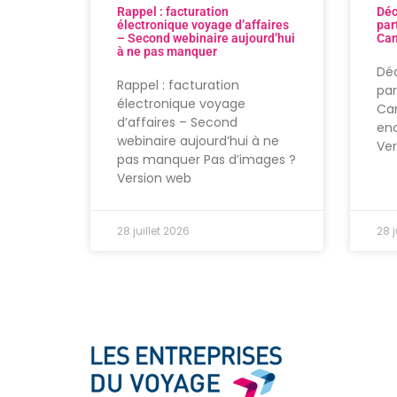
Rappel : facturation
Déc
électronique voyage d’affaires
par
– Second webinaire aujourd’hui
Can
à ne pas manquer
Déc
Rappel : facturation
par
électronique voyage
Can
d’affaires – Second
enc
webinaire aujourd’hui à ne
Ve
pas manquer Pas d’images ?
Version web
28 juillet 2026
28 j