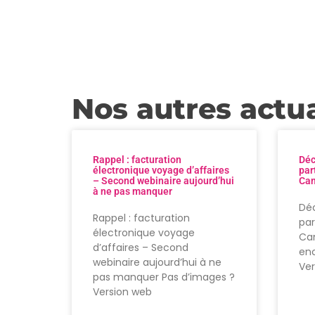
Nos autres actua
Rappel : facturation
Déc
électronique voyage d’affaires
par
– Second webinaire aujourd’hui
Can
à ne pas manquer
Déc
Rappel : facturation
par
électronique voyage
Can
d’affaires – Second
enc
webinaire aujourd’hui à ne
Ve
pas manquer Pas d’images ?
Version web