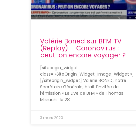
Valérie Boned sur BFM TV
(Replay) – Coronavirus :
peut-on encore voyager ?
[siteorigin_widget
class= »SiteOrigin_Widget_Image_Widget »]
[/siteorigin_widget] Valérie BONED, notre
Secrétaire Générale, était l’invitée de
l’émission « Le Live de BFM » de Thomas
Misrachi le 28
3 mars 2020