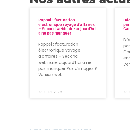
Rappel : facturation
Déc
électronique voyage d’affaires
par
– Second webinaire aujourd’hui
Can
à ne pas manquer
Déc
Rappel : facturation
par
électronique voyage
Can
d’affaires – Second
enc
webinaire aujourd’hui à ne
Ve
pas manquer Pas d’images ?
Version web
28 juillet 2026
28 j