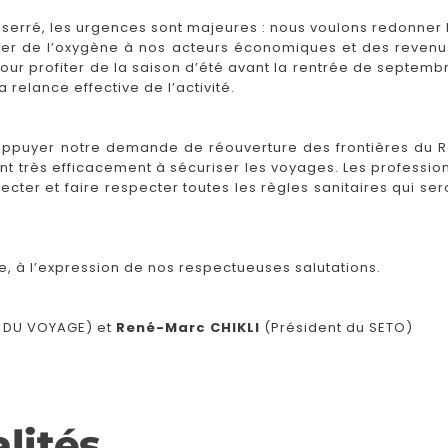
t serré, les urgences sont majeures : nous voulons redonner 
nner de l’oxygène à nos acteurs économiques et des revenus
our profiter de la saison d’été avant la rentrée de septembr
 relance effective de l’activité.
puyer notre demande de réouverture des frontières du R
ront très efficacement à sécuriser les voyages. Les profess
ter et faire respecter toutes les règles sanitaires qui ser
e, à l’expression de nos respectueuses salutations.
S DU VOYAGE) et
René-Marc CHIKLI
(Président du SETO)
lités