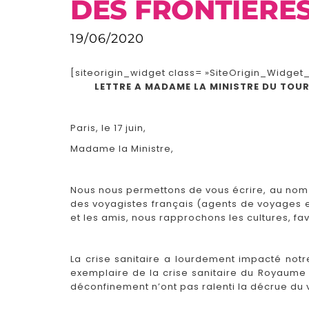
DES FRONTIÈRES
19/06/2020
[siteorigin_widget class= »SiteOrigin_Widge
LETTRE A MADAME LA MINISTRE DU TOUR
Paris, le 17 juin,
Madame la Ministre,
Nous nous permettons de vous écrire, au nom 
des voyagistes français (agents de voyages et 
et les amis, nous rapprochons les cultures, fa
La crise sanitaire a lourdement impacté notr
exemplaire de la crise sanitaire du Royaume 
déconfinement n’ont pas ralenti la décrue du v