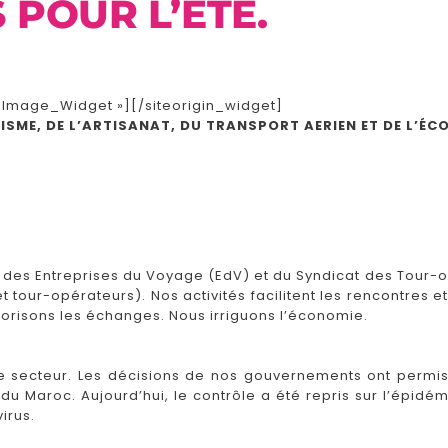
 POUR L’ÉTÉ.
t_Image_Widget »]
[/siteorigin_widget]
ISME, DE L’ARTISANAT, DU TRANSPORT AERIEN ET DE L’
des Entreprises du Voyage (EdV) et du Syndicat des Tour-
tour-opérateurs). Nos activités facilitent les rencontres e
vorisons les échanges. Nous irriguons l’économie.
e secteur. Les décisions de nos gouvernements ont permis 
du Maroc. Aujourd’hui, le contrôle a été repris sur l’épidé
irus.