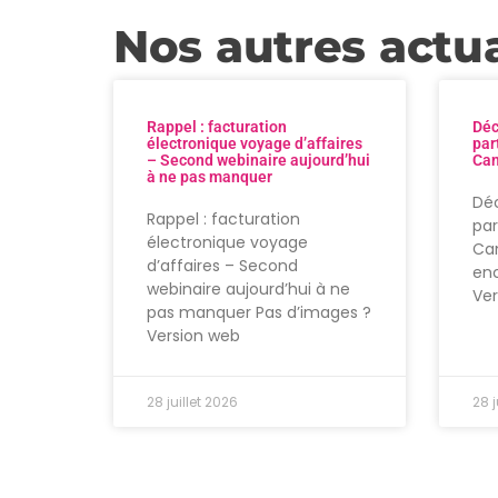
Nos autres actua
Rappel : facturation
Déc
électronique voyage d’affaires
par
– Second webinaire aujourd’hui
Can
à ne pas manquer
Déc
Rappel : facturation
par
électronique voyage
Can
d’affaires – Second
enc
webinaire aujourd’hui à ne
Ve
pas manquer Pas d’images ?
Version web
28 juillet 2026
28 j