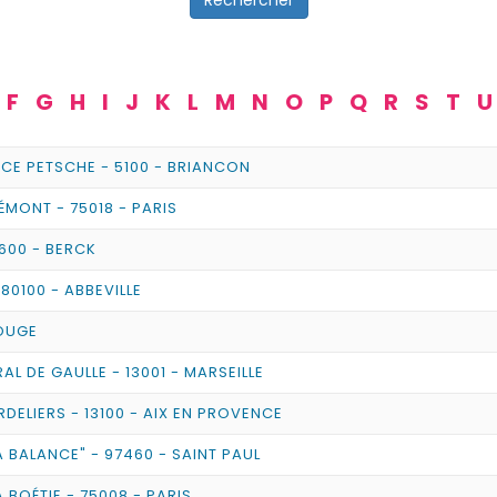
F
G
H
I
J
K
L
M
N
O
P
Q
R
S
T
U
ICE PETSCHE - 5100 - BRIANCON
ÉMONT - 75018 - PARIS
2600 - BERCK
 80100 - ABBEVILLE
ROUGE
AL DE GAULLE - 13001 - MARSEILLE
RDELIERS - 13100 - AIX EN PROVENCE
A BALANCE" - 97460 - SAINT PAUL
A BOÉTIE - 75008 - PARIS