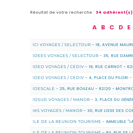
Résultat de votre recherche :
34 adhérent(s)
A
B
C
D
E
- 18, AVENUE MAUR
ICI VOYAGES / SELECTOUR
- 35, RUE DAMR
IDEES VOYAGES / SELECTOUR
- 19, RUE CARNOT - 6
IDEO VOYAGES / CEDIV
- 4, PLACE DU PILORI -
IDEO VOYAGES / CEDIV
- 25, RUE BOILEAU - 92120 - MONT
IDESCALE
- 3, PLACE DU GÉNÉR
IDSUD VOYAGES / MANOR
- 30, RUE LISSE DES CO
IKS VOYAGES / MANOR
- IMMEUBLE "L
ILE DE LA REUNION TOURISME
- 90, RUE DE L
ILE DE LA REUNION TOURISME