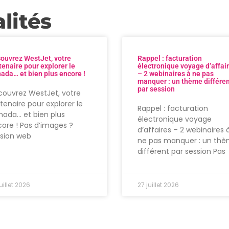
lités
ouvrez WestJet, votre
Rappel : facturation
tenaire pour explorer le
électronique voyage d’affai
ada… et bien plus encore !
– 2 webinaires à ne pas
manquer : un thème différe
par session
ouvrez WestJet, votre
tenaire pour explorer le
Rappel : facturation
ada… et bien plus
électronique voyage
ore ! Pas d’images ?
d’affaires – 2 webinaires 
rsion web
ne pas manquer : un th
différent par session Pas
uillet 2026
27 juillet 2026