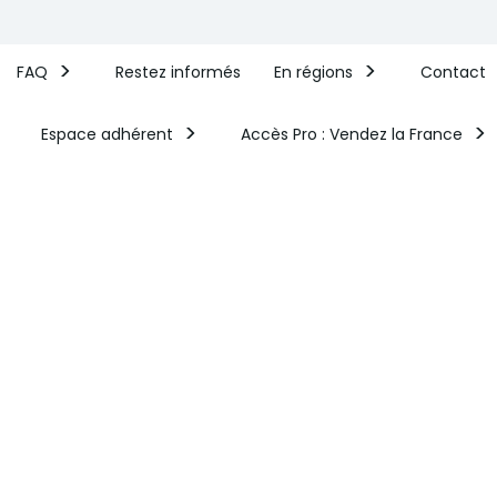
FAQ
Restez informés
En régions
Contact
Espace adhérent
Accès Pro : Vendez la France​