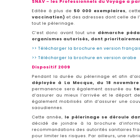
SNAV – les Professionnels du Voyage a par
Editée à plus de
50 000 exemplaires
, cet
vaccination)
et des adresses dont celle de l
tout le pèlerinage.
C’est donc avant tout une
démarche péda
organismes autorisés, dont prioritaireme
>> Télécharger la brochure en version françai
>> Télécharger la brochure en version arabe
Dispositif 2009
Pendant la durée du pèlerinage et afin d’a
déployée à La Mecque, du 18 novembre
permanence sera également assurée au
te
d’assurer au mieux l’arrivée et le départ d
également mobilisés afin d’assurer une couve
saoudiennes.
Cette année,
le pèlerinage se déroule da
décidé de joindre à la brochure d’inform
recommandations des autorités sanitaires fr
pour limiter les risques. Par ailleurs, une rub