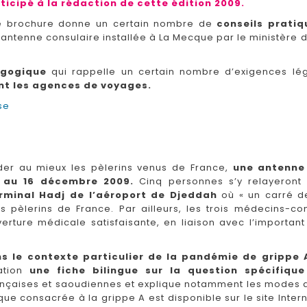
ticipé à la rédaction de cette édition 2009.
te brochure donne un certain nombre de
conseils pratiq
’antenne consulaire installée à La Mecque par le ministère
gogique
qui rappelle un certain nombre d’exigences léga
nt les agences de voyages.
se
ider au mieux les pèlerins venus de France,
une antenne
 au 16 décembre 2009.
Cinq personnes s’y relayeront
rminal Hadj de l’aéroport de Djeddah
où « un carré de
es pèlerins de France. Par ailleurs, les trois médecins-c
rture médicale satisfaisante, en liaison avec l’important d
ns le contexte particulier de la pandémie de grippe 
ation
une fiche bilingue sur la question spécifiqu
ançaises et saoudiennes et explique notamment les modes d
rique consacrée à la grippe A est disponible sur le site Int