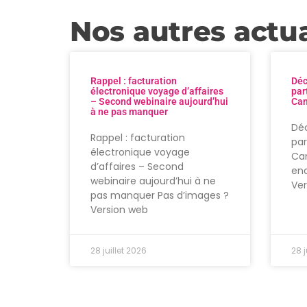
Nos autres actua
Rappel : facturation
Déc
électronique voyage d’affaires
par
– Second webinaire aujourd’hui
Can
à ne pas manquer
Déc
Rappel : facturation
par
électronique voyage
Can
d’affaires – Second
enc
webinaire aujourd’hui à ne
Ve
pas manquer Pas d’images ?
Version web
28 juillet 2026
28 j