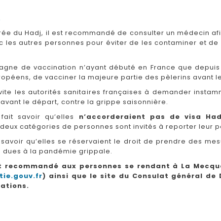
A
e du Hadj, il est recommandé de consulter un médecin afin 
ec les autres personnes pour éviter de les contaminer et de
agne de vaccination n’ayant débuté en France que depuis 
opéens, de vacciner la majeure partie des pèlerins avant l
vite les autorités sanitaires françaises à demander insta
avant le départ, contre la grippe saisonnière.
 fait savoir qu’elles
n’accorderaient pas de visa Ha
deux catégories de personnes sont invités à reporter leur p
savoir qu’elles se réservaient le droit de prendre des mesu
s dues à la pandémie grippale.
nt recommandé aux personnes se rendant à La Mecque 
ie.gouv.fr
) ainsi que le site du Consulat général de
ations.